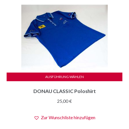
AUSFÜHRUNG WÄHLEN
Dieses
DONAU CLASSIC Poloshirt
Produkt
weist
25,00
€
mehrere
Varianten
Zur Wunschliste hinzufügen
auf.
Die