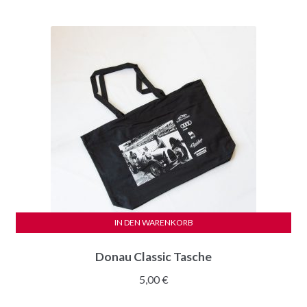
Optionen
können
auf
der
Produktseite
gewählt
werden
IN DEN WARENKORB
Donau Classic Tasche
5,00
€