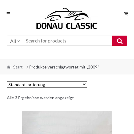
Skip
Skip
to
to
navigation
content
All
Start
/ Produkte verschlagwortet mit „2009“
Alle 3 Ergebnisse werden angezeigt