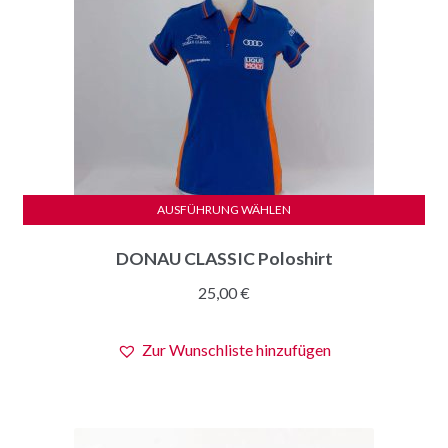
AUSFÜHRUNG WÄHLEN
Dieses
DONAU CLASSIC Poloshirt
Produkt
weist
25,00
€
mehrere
Varianten
Zur Wunschliste hinzufügen
auf.
Die
Optionen
können