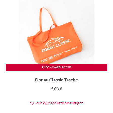
auf
der
Produktseite
gewählt
werden
IN DEN WARENKORB
Donau Classic Tasche
5,00
€
Zur Wunschliste hinzufügen