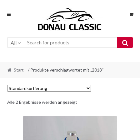
Skip
Skip
to
to
navigation
content
All
Start
/ Produkte verschlagwortet mit „2018“
Alle 2 Ergebnisse werden angezeigt