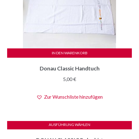
IN DEN WARENKORB
Donau Classic Handtuch
5,00
€
Zur Wunschliste hinzufügen
AUSFÜHRUNG WÄHLEN
Dieses