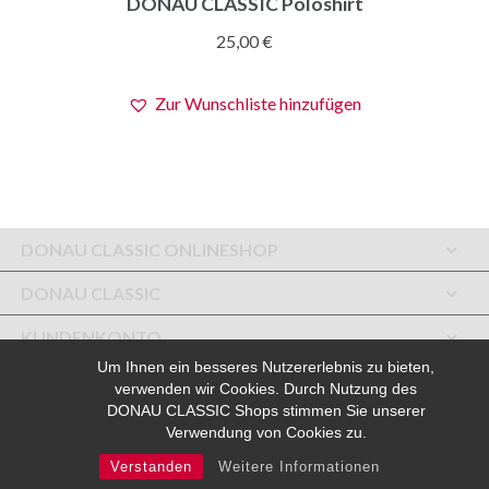
DONAU CLASSIC Poloshirt
Produkt
weist
25,00
€
mehrere
Varianten
Zur Wunschliste hinzufügen
auf.
Die
Optionen
können
auf
der
DONAU CLASSIC ONLINESHOP
Produktseite
DONAU CLASSIC
gewählt
werden
KUNDENKONTO
Um Ihnen ein besseres Nutzererlebnis zu bieten,
SERVICE
verwenden wir Cookies. Durch Nutzung des
DONAU CLASSIC Shops stimmen Sie unserer
SERVICE
Verwendung von Cookies zu.
KUNDENKONTO
Verstanden
Weitere Informationen