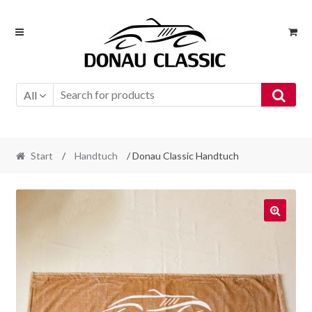
Skip
Skip
to
to
navigation
content
All
Start
/
Handtuch
/ Donau Classic Handtuch
🔍