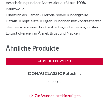
Verarbeitung und der Materialqualität aus 100%
Baumwolle.
Erhältlich als Damen-, Herren- sowie Kindergröße.
Details: Knopfleiste, Kragen, Bündchen mit kontrastierten
Streifen sowie einer kontrastfarbigen Taillierung in Blau.
Logostickereien an Ärmel, Brust und Nacken.
Ähnliche Produkte
AUSFÜHRUNG WÄHLEN
Dieses
DONAU CLASSIC Poloshirt
Produkt
weist
25,00
€
mehrere
Varianten
Zur Wunschliste hinzufügen
auf.
Die