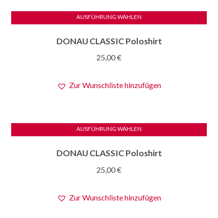
Optionen
können
AUSFÜHRUNG WÄHLEN
auf
Dieses
der
DONAU CLASSIC Poloshirt
Produkt
Produktseite
weist
25,00
€
gewählt
mehrere
werden
Varianten
Zur Wunschliste hinzufügen
auf.
Die
Optionen
können
AUSFÜHRUNG WÄHLEN
auf
Dieses
der
DONAU CLASSIC Poloshirt
Produkt
Produktseite
weist
25,00
€
gewählt
mehrere
werden
Varianten
Zur Wunschliste hinzufügen
auf.
Die