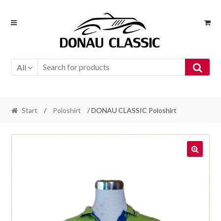
Skip
Skip
to
to
navigation
content
All
Start
/
Poloshirt
/ DONAU CLASSIC Poloshirt
🔍