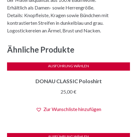
Erhältlich als Damen- sowie Herrengröße.
Details: Knopfleiste, Kragen sowie Bündchen mit
kontrastierten Streifen in dunkelblau und grau.
Logostickereien an Ärmel, Brust und Nacken.
Ähnliche Produkte
AUSFÜHRUNG WÄHLEN
Dieses
DONAU CLASSIC Poloshirt
Produkt
weist
25,00
€
mehrere
Varianten
Zur Wunschliste hinzufügen
auf.
Die
Optionen
können
AUSFÜHRUNG WÄHLEN