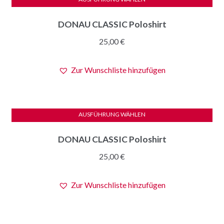
auf
Dieses
der
DONAU CLASSIC Poloshirt
Produkt
Produktseite
weist
25,00
€
gewählt
mehrere
werden
Varianten
Zur Wunschliste hinzufügen
auf.
Die
Optionen
können
AUSFÜHRUNG WÄHLEN
auf
Dieses
der
DONAU CLASSIC Poloshirt
Produkt
Produktseite
weist
25,00
€
gewählt
mehrere
werden
Varianten
Zur Wunschliste hinzufügen
auf.
Die
Optionen