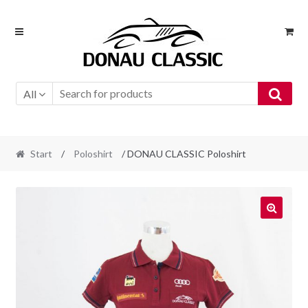
Skip
Skip
to
to
navigation
content
All
Start
/
Poloshirt
/ DONAU CLASSIC Poloshirt
🔍