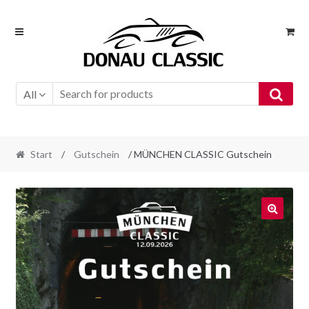
Skip
Skip
to
to
navigation
content
All
Start
/
Gutschein
/ MÜNCHEN CLASSIC Gutschein
🔍