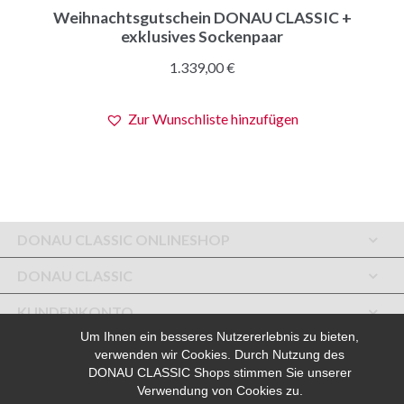
Weihnachtsgutschein DONAU CLASSIC +
Produkt
exklusives Sockenpaar
weist
mehrere
1.339,00
€
Varianten
auf.
Zur Wunschliste hinzufügen
Die
Optionen
können
auf
der
DONAU CLASSIC ONLINESHOP
Produktseite
gewählt
DONAU CLASSIC
werden
KUNDENKONTO
Um Ihnen ein besseres Nutzererlebnis zu bieten,
SERVICE
verwenden wir Cookies. Durch Nutzung des
DONAU CLASSIC Shops stimmen Sie unserer
SERVICE
Verwendung von Cookies zu.